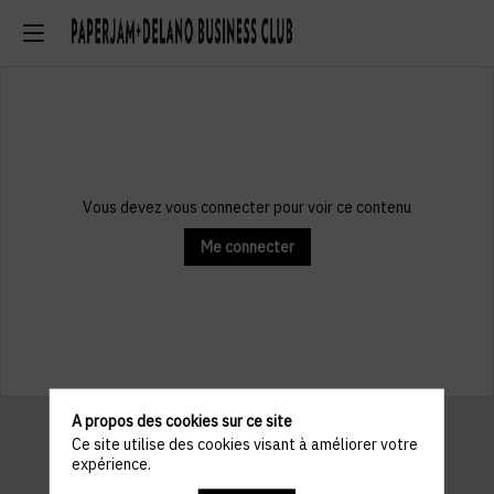
Vous devez vous connecter pour voir ce contenu
Me connecter
A propos des cookies sur ce site
Ce site utilise des cookies visant à améliorer votre
expérience.
Informations