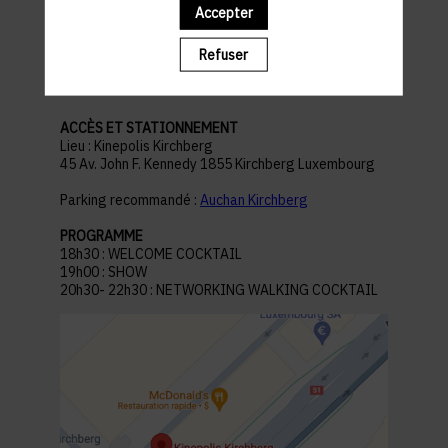
Accepter
pratiques
Refuser
ACCÈS ET STATIONNEMENT
Lieu : Kinepolis Kirchberg
45 Av. John F. Kennedy 1855 Kirchberg Luxembourg
Parking recommandé :
Auchan Kirchberg
PROGRAMME
18h30 : WELCOME COCKTAIL
19h00 : SHOW
20h30- 22h30 : NETWORKING WALKING COCKTAIL