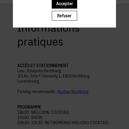
Accepter
Refuser
Informations
pratiques
ACCÈS ET STATIONNEMENT
Lieu : Kinepolis Kirchberg
45 Av. John F. Kennedy, L-1855 Kirchberg
Luxembourg
Parking recommandé :
Auchan Kirchberg
PROGRAMME
18h30 : WELCOME COCKTAIL
19h00 : SHOW
20h30- 22h30 : NETWORKING WALKING COCKTAIL