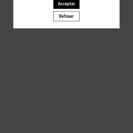
Accepter
Il manque du contenu : rafraichissez votre navigateur
Refuser