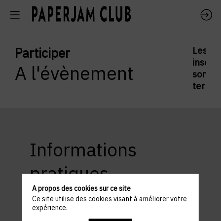
Participer
Les
inscrip
A l'évènement
sont
termi
Informations
pratiques
A propos des cookies sur ce site
Ce site utilise des cookies visant à améliorer votre
expérience.
ACCÈS ET STATIONNEMENT