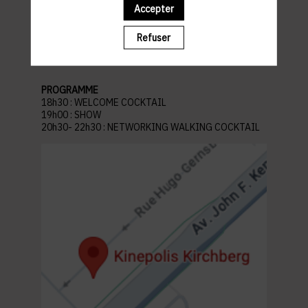
Lieu : Kinepolis Kirchberg
Accepter
45 Av. John F. Kennedy, L-1855 Kirchberg
Luxembourg
Refuser
Parking recommandé :
Auchan Kirchberg
PROGRAMME
18h30 : WELCOME COCKTAIL
19h00 : SHOW
20h30- 22h30 : NETWORKING WALKING COCKTAIL