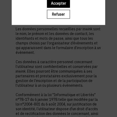
est nécessaire pour permettre à l’utilisateur de
Accepter
s’inscrire à un évènement, d’accéder au site d’un
évènement, et de consulter les informations
Refuser
relatives à l’organisation pratique et logistique d’un
évènement.
Les données personnelles recueillies par inwink sont
le nom, le prénom et les données de contact, les
identifiants et mots de passe, ainsi que tous les
champs choisis par l’organisateur d’évènements et
qui apparaissent dans le formulaire d’inscription à un
évènement.
Ces données à caractère personnel concernant
l’utilisateur sont confidentielles et conservées par
inwink. Elles pourront être communiquées à ses
partenaires et prestataires exclusivement pour la
gestion de l’inscription et de la participation de
l’utilisateur à un ou plusieurs évènements.
Conformément à la loi "Informatique et Libertés"
n°78-17 du 6 janvier 1978 telle que modifiée par la
loi n°2004-801 du 6 août 2004, sur justification de
son identité, l’utilisateur dispose d'un droit d'accès
et de rectification des données le concernant, ainsi