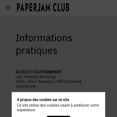
Informations
pratiques
ACCÈS ET STATIONNEMENT
Lieu : Kinepolis Kirchberg
45 Av. John F. Kennedy, L-1855 Kirchberg
Luxembourg
Parking recommandé :
Auchan Kirchberg
A propos des cookies sur ce site
Ce site utilise des cookies visant à améliorer votre
PROGRAMME
expérience.
18h30 : WELCOME COCKTAIL