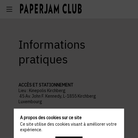
Informations
pratiques
ACCÈS ET STATIONNEMENT
Lieu : Kinepolis Kirchberg
45 Av. John F. Kennedy, L-1855 Kirchberg
Luxembourg
Parking recommandé :
Auchan Kirchberg
A propos des cookies sur ce site
Ce site utilise des cookies visant à améliorer votre
PROGRAMME
expérience.
18h30 : WELCOME COCKTAIL