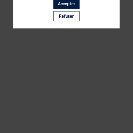
Accepter
Il manque du contenu : rafraichissez votre navigateur
Refuser