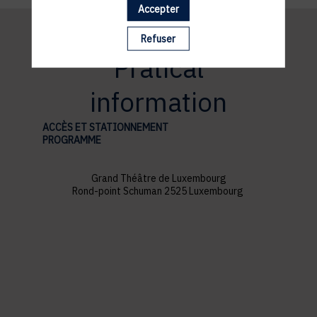
Accepter
Refuser
Pratical
information
ACCÈS ET STATIONNEMENT
PROGRAMME
Grand Théâtre de Luxembourg
Rond-point Schuman 2525 Luxembourg