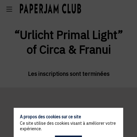
“Urlicht Primal Light”
of Circa & Franui
Les inscriptions sont terminées
Pratical
A propos des cookies sur ce site
Ce site utilise des cookies visant à améliorer votre
information
expérience.