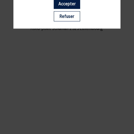
ACCÈS ET STATIONNEMENT
Accepter
PROGRAMME
Refuser
Grand Théâtre de Luxembourg
Rond-point Schuman 2525 Luxembourg