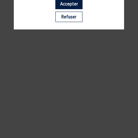
Accepter
Il manque du contenu : rafraichissez votre navigateur
Refuser