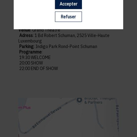
Accepter
Pratiques
Refuser
Venue
: Grand Théâtre
Adress
: 1 Bd Robert Schuman, 2525 Ville-Haute
Luxembourg
Parking
: Indigo Park Rond-Point Schuman
Programme
:
19:30 WELCOME
20:00 SHOW
22:00 END OF SHOW