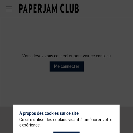
Vous devez vous connecter pour voir ce contenu
Me connecter
A propos des cookies sur ce site
Ce site utilise des cookies visant à améliorer votre
expérience.
Informations