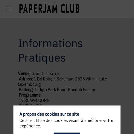
Informations
Pratiques
Venue
: Grand Théâtre
Adress
: 1 Bd Robert Schuman, 2525 Ville-Haute
Luxembourg
Parking
: Indigo Park Rond-Point Schuman
Programme
:
19:30 WELCOME
20:00 SHOW
22:00 END OF SHOW
A propos des cookies sur ce site
Ce site utilise des cookies visant à améliorer votre
expérience.