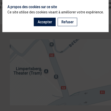
nvier 1978 telle que modifiée par la loi n°2004-801 du 6 août 2004, sur ju
A propos des cookies sur ce site
ue du droit de s’opposer à ce que les données le concernant fassent l'obj
Ce site utilise des cookies visant à améliorer votre expérience.
Accepter
Refuser